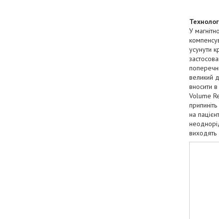
Технологі
У магнітн
компенсув
усунути к
застосова
поперечни
великий д
вносити в
Volume Re
припиніть
на пацієн
неоднорід
виходять 