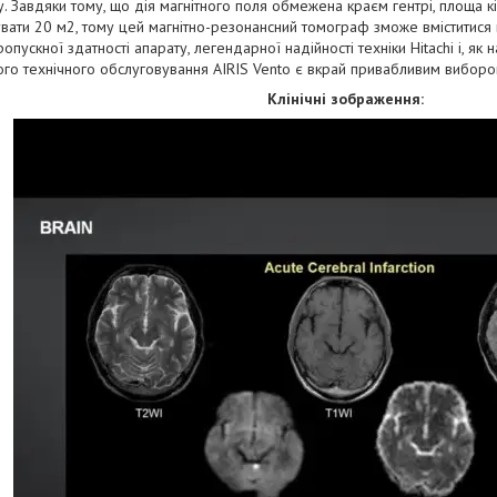
. Завдяки тому, що дія магнітного поля обмежена краєм гентрі, площа 
ати 20 м2, тому цей магнітно-резонансний томограф зможе вміститися
опускної здатності апарату, легендарної надійності техніки Hitachi і, як 
го технічного обслуговування AIRIS Vento є вкрай привабливим виборо
Клінічні зображення: