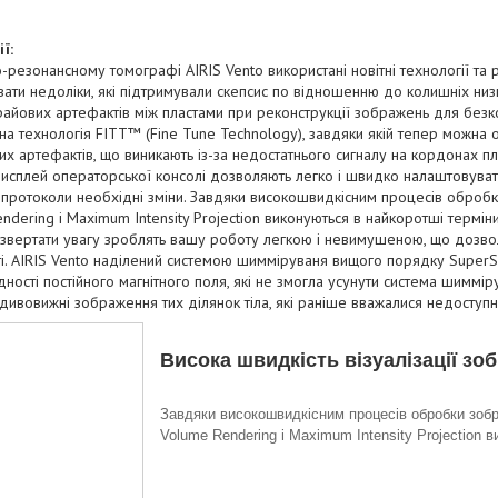
ї:
о-резонансному томографі AIRIS Vento використані новітні технології та 
ати недоліки, які підтримували скепсис по відношенню до колишніх низ
райових артефактів між пластами при реконструкції зображень для безк
на технологія FITT™ (Fine Tune Technology), завдяки якій тепер можна
х артефактів, що виникають із-за недостатнього сигналу на кордонах пла
исплей операторської консолі дозволяють легко і швидко налаштовувати 
 протоколи необхідні зміни. Завдяки високошвидкісним процесів обробк
ndering і Maximum Intensity Projection виконуються в найкоротші терміни.
 звертати увагу зроблять вашу роботу легкою і невимушеною, що дозвол
ті. AIRIS Vento наділений системою шимміруваня вищого порядку SuperS
ності постійного магнітного поля, які не змогла усунути система шиммір
дивовижні зображення тих ділянок тіла, які раніше вважалися недоступ
Висока швидкість візуалізації зо
Завдяки високошвидкісним процесів обробки зобр
Volume Rendering і Maximum Intensity Projection 