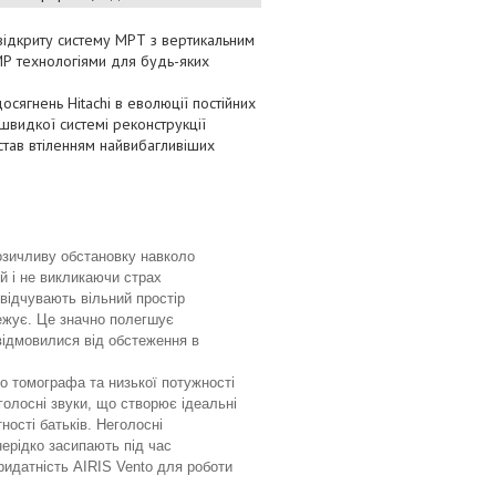
 відкриту систему МРТ з вертикальним
МР технологіями для будь-яких
ягнень Hitachi в еволюції постійних
швидкої системі реконструкції
став втіленням найвибагливіших
озичливу обстановку навколо
й і не викликаючи страх
 відчувають вільний простір
межує. Це значно полегшує
 відмовилися від обстеження в
го томографа та низької потужності
еголосні звуки, що створює ідеальні
ності батьків. Неголосні
нерідко засипають під час
ридатність AIRIS Vento для роботи