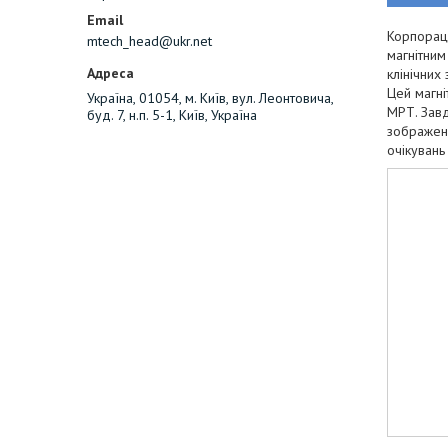
Корпораці
mtech_head@ukr.net
магнітним
клінічних
Цей магні
Україна, 01054, м. Київ, вул. Леонтовича,
МРТ. Завд
буд. 7, н.п. 5-1, Київ, Україна
зображень
очікувань