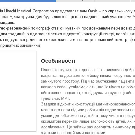
я Hitachi Medical Corporation представляє вам Oasis – по справжньому
 полем, яка зручна для будь-якого пацієнта і наділена найсучаснішими 
 завдань.
тно-резонансний томограф став очікуваним продовженням передових дос
яки традиційно вдосконалюється відкритої конструкції гентрі, нової над
 і відсутності рідинного охолодження магнітно-резонансний томограф 
 приватних замовників.
Особливості
Плавні контури гентрі доповнюють виключно добр
пацієнта, не доставляючи йому ніяких незручносте
замкнутого простору. Під час обстеження пацієнти
навколо себе і усвідомлюють, що їх нічого не об
обстеження пацієнтів, які відчували труднощі або
тунельних МРТ.
Завдяки відкритій конструкції магнитнорезонансно
магнітного поля під час роботи він видає зовсім н
умови для обстеження дітей, в тому числі в присут
оксамитові перекати лише заспокоюють дітей, які 
дослідження. Це зайвий раз доводить виняткову п
з дітьми і неспокійними пацієнтами.