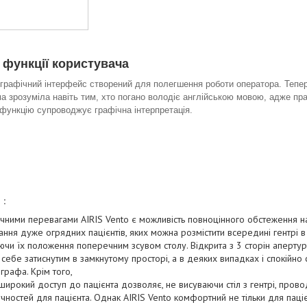
 функції користувача
графічний інтерфейс створений для полегшення роботи оператора. Тепе
а зрозуміла навіть тим, хто погано володіє англійською мовою, адже пр
функцію супроводжує графічна інтерпретація.
 :
ними перевагами AIRIS Vento є можливість повноцінного обстеження нав
ння дуже огрядних пацієнтів, яких можна розмістити всередині гентрі 
чи їх положення поперечним зсувом столу. Відкрита з 3 сторін апертура
 себе затиснутим в замкнутому просторі, а в деяких випадках і спокійно 
графа. Крім того,
 широкий доступ до пацієнта дозволяє, не висуваючи стіл з гентрі, прово
чностей для пацієнта. Однак AIRIS Vento комфортний не тільки для паці