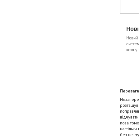
Нові
Новий 
систем
кожну 
Переваги
Незапереч
розташува
поправляю
відчувати
поза томо
настільки
без незру