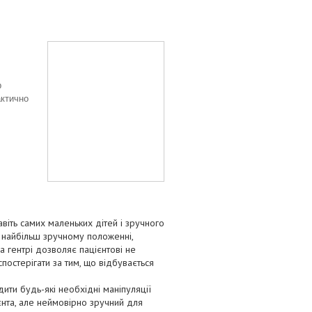
р
актично
іть самих маленьких дітей і зручного
в найбільш зручному положенні,
 гентрі дозволяє пацієнтові не
спостерігати за тим, що відбувається
дити будь-які необхідні маніпуляції
єнта, але неймовірно зручний для