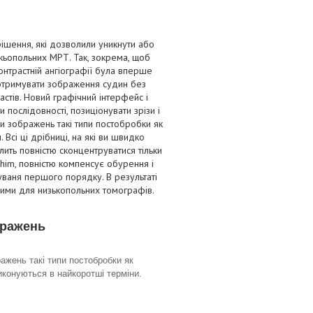
рішення, які дозволили уникнути або
кьопольних МРТ. Так, зокрема, щоб
онтрастній ангіографії була вперше
 отримувати зображення судин без
стів. Новий графічний інтерфейс і
послідовності, позиціонувати зрізи і
и зображень такі типи постобробки як
 Всі ці дрібниці, на які ви швидко
ить повністю сконцентруватися тільки
him, повністю компенсує обурення і
уваня першого порядку. В результаті
ними для низькопольних томографів.
бражень
ажень такі типи постобробки як
виконуються в найкоротші терміни.