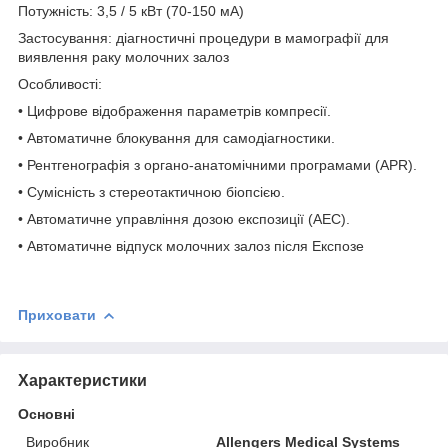
Потужність: 3,5 / 5 кВт (70-150 мА)
Застосування: діагностичні п
ро
цедури в мамографії для
ви
я
влення раку молочних залоз
Особливості:
• Цифрове відображення параметрів компресії.
• Автоматичне блокування для самодіагностики.
• Рентгенографія з органо-анатомічними програмами (APR).
• Сумісність з стереотактичною біопсією.
• Автоматичне управління дозою експозиції (АЕС).
• Автоматичне відпуск молочних залоз після Експозе
Приховати
Характеристики
Основні
Виробник
Allengers Medical Systems