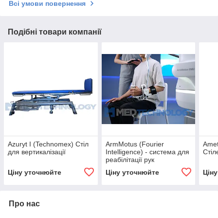
Всі умови повернення
Подібні товари компанії
Azuryt I (Technomex) Стіл
ArmMotus (Fourier
Amet
для вертикалізації
Intelligence) - система для
Стіл
реабілітації рук
Ціну уточнюйте
Ціну уточнюйте
Цін
Про нас