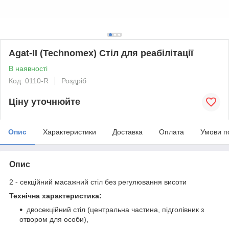
Agat-II (Technomex) Стіл для реабілітації
В наявності
Код: 0110-R
Роздріб
Ціну уточнюйте
Опис
Характеристики
Доставка
Оплата
Умови п
Опис
2 - секційний масажний стіл без регулювання висоти
Технічна характеристика:
двосекційний стіл (центральна частина, підголівник з
отвором для особи),