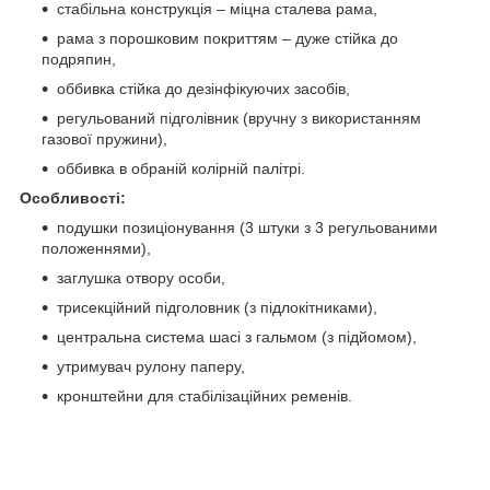
стабільна конструкція – міцна сталева рама,
рама з порошковим покриттям – дуже стійка до
подряпин,
оббивка стійка до дезінфікуючих засобів,
регульований підголівник (вручну з використанням
газової пружини),
оббивка в обраній колірній палітрі.
Особливості:
подушки позиціонування (3 штуки з 3 регульованими
положеннями),
заглушка отвору особи,
трисекційний підголовник (з підлокітниками),
центральна система шасі з гальмом (з підйомом),
утримувач рулону паперу,
кронштейни для стабілізаційних ременів.