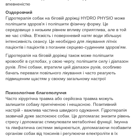
впевненістю
Оздоровчий
Гідротерапія собак на біговій доріжці HYDRO PHYSIO може
поліпшити здоров'я і поліпшити фізичну форму. Це
середовище з низьким рівнем впливу сприятлива, але в той
же час стійка. В'язкість і поверхневий натяг води збільшує
інтенсивність сеансу. Це необхідно для лікування літніх
пацієнтів і пацієнтів з поганим серцево-судинним здоров'ям.
Гідротерапія на біговій доріжці також може поліпшити
кровообіг в суглобах, у свою чергу, поліпшити силу і діапазон
рухів. Літні собаки, втратили цей діапазон рухів, особливо
бачать переваги повільного лікування і часто реагують
підвищеним щастям у своєму загальному настрої
Психологічне благополуччя
Часто хірургічна травма або серйозна травма можуть
залишити собаку пригніченою і нещасною. Позитивний
настрій - важлива частина швидкого одужання. Гідротерапія
зазвичай дуже заспокоює собак. Це допомагає знизити рівень
стресу і допомагає стимулювати метаболічні функції. Імунна
та лімфатична системи зміцнюються, допомагаючи позбавити
організм собак від токсинів і регулюючи електроліти в їх