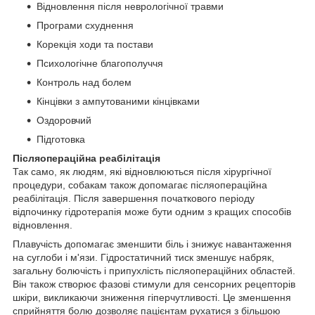
Відновлення після неврологічної травми
Програми схуднення
Корекція ходи та постави
Психологічне благополуччя
Контроль над болем
Кінцівки з ампутованими кінцівками
Оздоровчий
Підготовка
Післяопераційна реабілітація
Так само, як людям, які відновлюються після хірургічної
процедури, собакам також допомагає післяопераційна
реабілітація. Після завершення початкового періоду
відпочинку гідротерапія може бути одним з кращих способів
відновлення.
Плавучість допомагає зменшити біль і знижує навантаження
на суглоби і м'язи. Гідростатичний тиск зменшує набряк,
загальну болючість і припухлість післяопераційних областей.
Він також створює фазові стимули для сенсорних рецепторів
шкіри, викликаючи зниження гіперчутливості. Це зменшення
сприйняття болю дозволяє пацієнтам рухатися з більшою