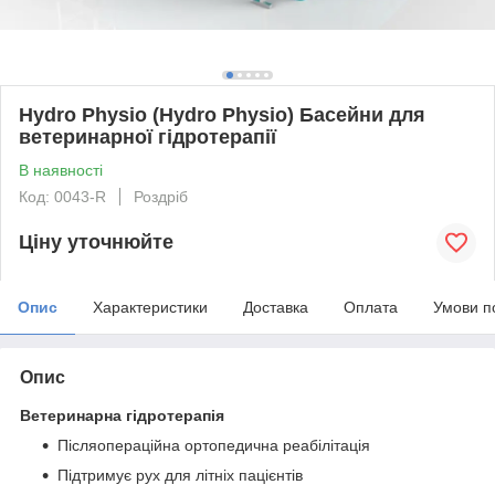
Hydro Physio (Hydro Physio) Басейни для
ветеринарної гідротерапії
В наявності
Код: 0043-R
Роздріб
Ціну уточнюйте
Опис
Характеристики
Доставка
Оплата
Умови п
Опис
Ветеринарна гідротерапія
Післяопераційна ортопедична реабілітація
Підтримує рух для літніх пацієнтів