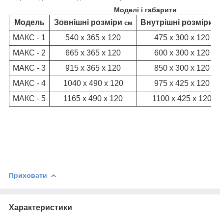
Моделі і габарити
Модель
Зовнішні розміри
Внутрішні розміри
см
с
МАКС - 1
540 х 365 х 120
475 х 300 х 120
МАКС - 2
665 х 365 х 120
600 х 300 х 120
МАКС - 3
915 х 365 х 120
850 х 300 х 120
МАКС - 4
1040 х 490 х 120
975 х 425 х 120
МАКС - 5
1165 х 490 х 120
1100 х 425 х 120
Приховати
Характеристики