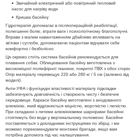
Звичайний електричний або повітряний тепловий
насос для нагріву води
Кришка басейну
Гідротерапія допомагає в післяопераційній реабілітації,
полегшенні болю, втрати ваги і психологічному благополуччі.
Вправи з малим навантаженням дбайливо впливають на
зв'язки і суглоби, допомагаючи пацієнтам відчувати себе
комфортно і безболісно.
Ця окремо стоїть система басейнів рекомендується для
плавання собак. Облицювання басейну виготовлена з
високоміцної поліефірної тканини, покритої ПВХ з обох сторін.
Опір матеріалу перевищує 220 або 280 кг / 5 см (залежно від
моделі).
Анти-УФА і фунгіцидні властивості матеріалу підкладки
забезпечують довговічність і створюють чисту і безпечне
середовище. Каркаси басейну виготовлені з анодованого
алюмінію, який відрізняється міцністю, жорсткістю і легкістю.
При складанні з литими алюмінієвими шарнірами басейни
стоятимуть без води у вертикальному положенні. Басейни
поставляються з докладними інструкціями по збірці, і ми
можемо порекомендувати монтажні бригади, якщо вам
потрібна допомога під час налаштування.