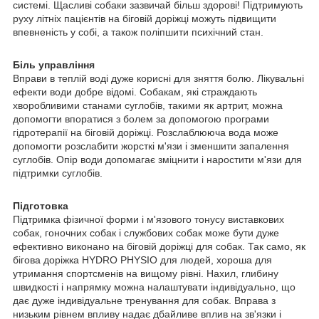
системі. Щасливі собаки зазвичай більш здорові! Підтримують
руху літніх пацієнтів на біговій доріжці можуть підвищити
впевненість у собі, а також поліпшити психічний стан.
Біль управління
Вправи в теплій воді дуже корисні для зняття болю. Лікувальні
ефекти води добре відомі. Собакам, які страждають
хворобливими станами суглобів, такими як артрит, можна
допомогти впоратися з болем за допомогою програми
гідротерапії на біговій доріжці. Розслаблююча вода може
допомогти розслабити жорсткі м'язи і зменшити запалення
суглобів. Опір води допомагає зміцнити і наростити м'язи для
підтримки суглобів.
Підготовка
Підтримка фізичної форми і м'язового тонусу виставкових
собак, гоночних собак і службових собак може бути дуже
ефективно виконано на біговій доріжці для собак. Так само, як
бігова доріжка HYDRO PHYSIO для людей, хороша для
утримання спортсменів на вищому рівні. Нахил, глибину
швидкості і напрямку можна налаштувати індивідуально, що
дає дуже індивідуальне тренування для собак. Вправа з
низьким рівнем впливу надає дбайливе вплив на зв'язки і