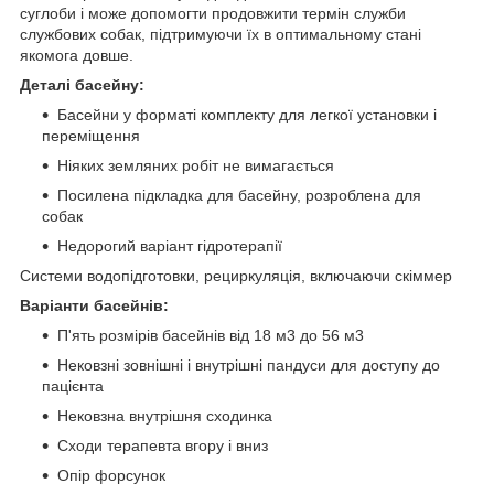
суглоби і може допомогти продовжити термін служби
службових собак, підтримуючи їх в оптимальному стані
якомога довше.
Деталі басейну:
Басейни у форматі комплекту для легкої установки і
переміщення
Ніяких земляних робіт не вимагається
Посилена підкладка для басейну, розроблена для
собак
Недорогий варіант гідротерапії
Системи водопідготовки, рециркуляція, включаючи скіммер
Варіанти басейнів:
П'ять розмірів басейнів від 18 м3 до 56 м3
Нековзні зовнішні і внутрішні пандуси для доступу до
пацієнта
Нековзна внутрішня сходинка
Сходи терапевта вгору і вниз
Опір форсунок