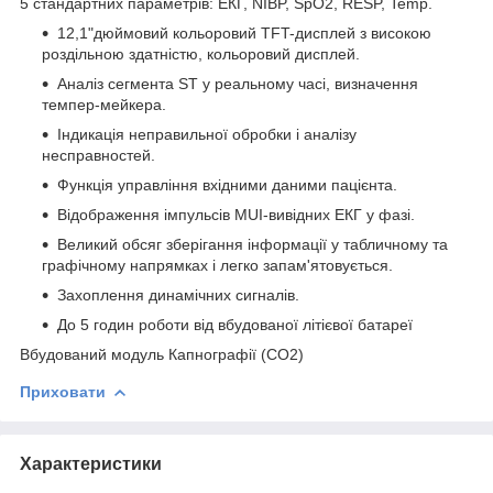
5 стандартних параметрів: ЕКГ, NIBP, SpO2, RESP, Temp.
12,1"дюймовий кольоровий TFT-дисплей з високою
роздільною здатністю, кольоровий дисплей.
Аналіз сегмента ST у реальному часі, визначення
темпер-мейкера.
Індикація неправильної обробки і аналізу
несправностей.
Функція управління вхідними даними пацієнта.
Відображення імпульсів MUI-вивідних ЕКГ у фазі.
Великий обсяг зберігання інформації у табличному та
графічному напрямках і легко запам'ятовується.
Захоплення динамічних сигналів.
До 5 годин роботи від вбудованої літієвої батареї
Вбудований модуль Капнографії (СО2)
Приховати
Характеристики