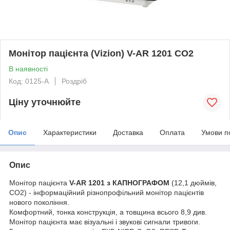
Монітор пацієнта (Vizion) V-AR 1201 CO2
В наявності
Код: 0125-A
Роздріб
Ціну уточнюйте
Опис
Характеристики
Доставка
Оплата
Умови п
Опис
Монітор пацієнта
V-AR 1201 з КАПНОГРАФОМ
(12,1 дюймів,
СО2) - інформаційний різнопрофільний монітор пацієнтів
нового покоління.
Комфортний, тонка конструкція, а товщина всього 8,9 див.
Монітор пацієнта має візуальні і звукові сигнали тривоги.