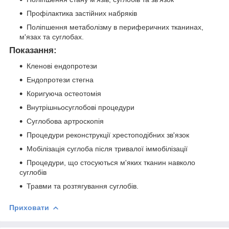
Профілактика застійних набряків
Поліпшення метаболізму в периферичних тканинах,
м'язах та суглобах.
Показання:
Кленові ендопротези
Ендопротези стегна
Коригуюча остеотомія
Внутрішньосуглобові процедури
Суглобова артроскопія
Процедури реконструкції хрестоподібних зв'язок
Мобілізація суглоба після тривалої іммобілізації
Процедури, що стосуються м'яких тканин навколо
суглобів
Травми та розтягування суглобів.
Приховати