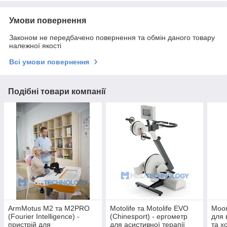
Умови повернення
Законом не передбачено повернення та обмін даного товару
належної якості
Всі умови повернення
Подібні товари компанії
ArmMotus M2 та М2PRO
Motolife та Motolife EVO
Moon
(Fourier Intelligence) -
(Chinesport) - ергометр
для 
пристрій для
для асистивної терапії
та х