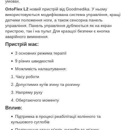
умовах.
OrtoFlex L2
новий пристрій від Goodmedika. У ньому
використовуються модифікована система управління, кращі
датчики положення ноги, а також сенсорна панель
управління. Панель управління дублюється як на екран
пристрою, так і на пульт. Для кразщої безпеки є кнопка
аварійного вимкнення.
Пристрій має
:
3 основних режима терапії
9 різних швидкостей
Можливість налаштування:
Часу роботи
Допустимих кутів згину та розгину
Напряму руху
Обертаючого моменту
Вплив:
Підтримка в процесі реабілітації колінного та
кульшового суглобів
Поліпшення стану м'язів, суглобів та зв'язок