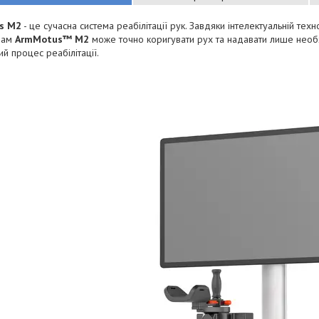
s M2
- це сучасна система реабілітації рук. Завдяки інтелектуальній техн
дам
ArmMotus™ M2
може точно коригувати рух та надавати лише необх
й процес реабілітації.