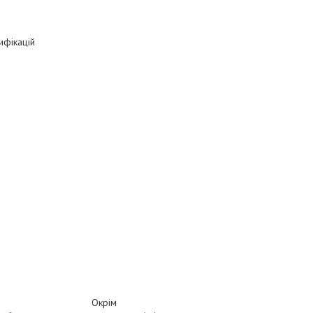
ифікацій
Окрім