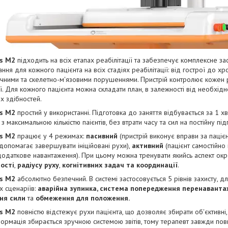
s M2
підходить на всіх етапах реабілітації та забезпечує комплексне за
ння для кожного пацієнта на всіх стадіях реабілітації: від гострої до хро
чними та скелетно-м'язовими порушеннями. Пристрій контролює кожен р
ії. Для кожного пацієнта можна складати план, в залежності від необхідно
их здібностей.
s M2
простий у використанні. Підготовка до заняття відбувається за 1 
 з максимальною кількістю паієнтів, без втрати часу та сил на постійну пі
s M2
працює у 4 режимах:
пасивний
(пристрій виконує вправи за паціє
 допомагає завершувати ініційовані рухи),
активний
(пацієнт самостійно
одаткове навантаження). При цьому можна тренувати якийсь аспект окр
ості
,
радіусу руху
,
когнітивних задач та координації
.
s M2
абсолютно безпечний. В системі застосовується 5 рівнів захисту, 
 сценаріїв:
аварійна зупинка, система попередження перенавантаж
ня сили
та
обмеження для положення.
s M2
повністю відстежує рухи пацієнта, що дозволяє збирати об'єктивні,
формація збирається зручною системою звітів, тому терапевт завжди повн