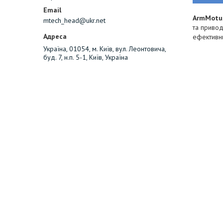
ArmMotu
mtech_head@ukr.net
та приво
ефективни
Україна, 01054, м. Київ, вул. Леонтовича,
буд. 7, н.п. 5-1, Київ, Україна