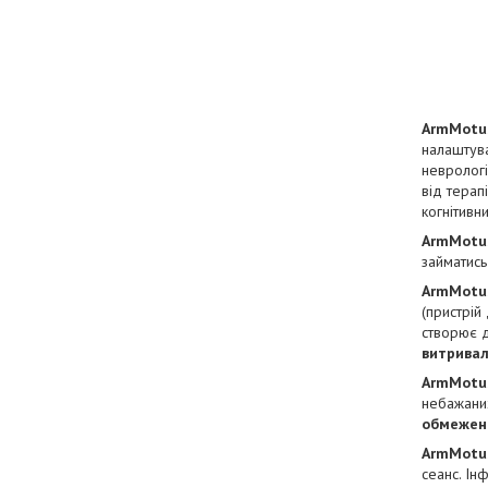
ArmMotu
налаштува
неврологі
від терап
когнітивн
ArmMotu
займатись
ArmMotu
(пристрій
створює д
витривал
ArmMotu
небажаних
обмежен
ArmMotu
сеанс. Ін