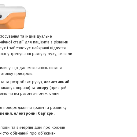
стосування та індивідуальне
нічної стадії для пацієнтів з різними
ух і забезпечує найкращі відчуття
сті у тренуванні радіусу руху, сили чи
хвилину, що дає можливість щодня
дготовку пристрою.
нта та розробляє руку),
ассистивний
 виконує вправи) та
опору
(пристрій
емо чи всі разом з-поміж:
сили
,
для попередження травм та розвитку
ення, електронні бар'єри,
 повні та вичерпні дані про кожний
істю обізнаний про об'єктивні