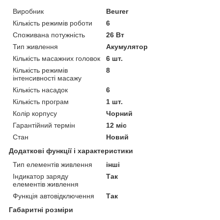
Виробник
Beurer
Кількість режимів роботи
6
Споживана потужність
26 Вт
Тип живлення
Акумулятор
Кількість масажних головок
6 шт.
Кількість режимів
8
інтенсивності масажу
Кількість насадок
6
Кількість програм
1 шт.
Колір корпусу
Чорний
Гарантійний термін
12 міс
Стан
Новий
Додаткові функції і характеристики
Тип елементів живлення
інші
Індикатор заряду
Так
елементів живлення
Функція автовідключення
Так
Габаритні розміри