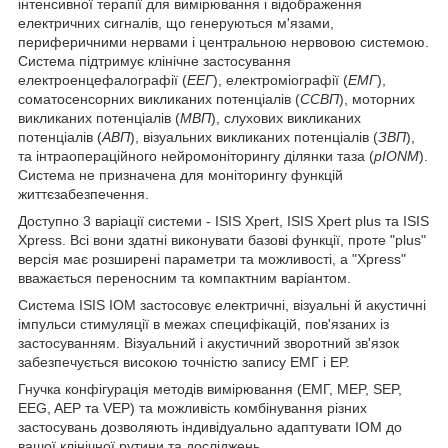
інтенсивної терапії для вимірювання і відображення
електричних сигналів, що генеруються м'язами,
периферичними нервами і центральною нервовою системою.
Система підтримує клінічне застосування
електроенцефалографії (
ЕЕГ
), електроміографії (
ЕМГ
),
соматосенсорних викликаних потенціалів (
ССВП
), моторних
викликаних потенціалів (
МВП
), слухових викликаних
потенціалів (
АВП
), візуальних викликаних потенціалів (
ЗВП
),
та інтраопераційного нейромоніторингу ділянки таза (
pIONM
).
Система не призначена для моніторингу функцій
життєзабезпечення.
Доступно 3 варіації системи - ISIS Xpert, ISIS Xpert plus та ISIS
Xpress. Всі вони здатні виконувати базові функції, проте "plus"
версія має розширені параметри та можливості, а "Xpress"
вважається переносним та компактним варіантом.
Система ISIS IOM застосовує електричні, візуальні й акустичні
імпульси стимуляції в межах специфікацій, пов'язаних із
застосуванням. Візуальний і акустичний зворотний зв'язок
забезпечується високою точністю запису ЕМГ і EP.
Гнучка конфігурація методів вимірювання (ЕМГ, MEP, SEP,
EEG, AEP та VEP) та можливість комбінування різних
застосувань дозволяють індивідуально адаптувати IOM до
вашої клінічної рутини та досліджень.