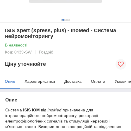
ISIS Xpert (Xpress, plus) - InoMed - Система
нейромоніторингу
В наявності
Код: 0439-SW
Роздріб
Ціну уточнюйте
Опис
Характеристики
Доставка
Оплата
Умови п
Опис
Система
ISIS IOM
від
InoMed
призначена для
інтраопераційного нейромоніторингу, реєстрації
електрофізіологічних сигналів та стимуляції нервових і
м'язових тканин. Використання в операційній та відділеннях