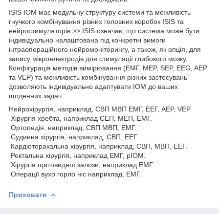
ISIS IOM має модульну структуру системи та можливість
гнучкого комбінування різних головних коробок ISIS та
нейростимуляторів >> ISIS означає, що система може бути
індивідуально налаштована під конкретні вимоги
інтраопераційного нейромоніторингу, а також, як опція, для
запису мікроелектродів для стимуляції глибокого мозку.
Конфігурація методів вимірювання (ЕМГ, MEP, SEP, EEG, AEP
та VEP) та можливість комбінування різних застосувань
дозволяють індивідуально адаптувати IOM до ваших
щоденних задач.
Нейрохірургія, наприклад, СВП МВП ЕМГ, ЕЕГ, AEP, VEP
Хірургія хребта, наприклад СЕП, МЕП, ЕМГ.
Ортопедія, наприклад, СВП МВП, ЕМГ.
Судинна хірургія, наприклад, СВП, ЕЕГ.
Кардіоторакальна хірургія, наприклад, СВП, МВП, ЕЕГ.
Ректальна хірургія, наприклад ЕМГ, pIOM.
Хірургія щитовидної залози, наприклад ЕМГ.
Операції вухо горло ніс наприклад, ЕМГ.
Приховати