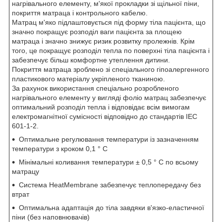
нагрівального елементу, м'якої прокладки зі щільної піни,
покриття матраца і контрольного кабелю.
Матрац м'яко підлаштовується під форму тіла пацієнта, що
значно покращує розподіл ваги пацієнта за площею
матраца і значно знижує ризик розвитку пролежнів. Крім
того, це покращує розподіл тепла по поверхні тіла пацієнта і
забезпечує більш комфортне утеплення дитини.
Покриття матраца зроблено зі спеціального гіпоалергенного
пластикового матеріалу укріпленого тканиною.
За рахунок використання спеціально розробленого
нагрівального елементу у вигляді фоліо матрац забезпечує
оптимальний розподіл тепла і відповідає всім вимогам
електромагнітної сумісності відповідно до стандартів IEC
601-1-2.
Оптимальне регулювання температури із зазначенням
температури з кроком 0,1 ° C
Мінімальні коливання температури ± 0,5 ° С по всьому
матрацу
Система HeatMembrane забезпечує теплопередачу без
втрат
Оптимальна адаптація до тіла завдяки в'язко-еластичної
піни (без наповнювачів)